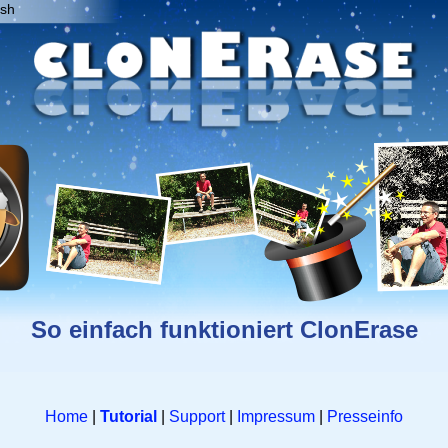
ish
So einfach funktioniert ClonErase
Home
|
Tutorial
|
Support
|
Impressum
|
Presseinfo