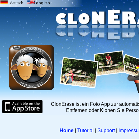
english
deutsch
ClonErase ist ein Foto App zur automat
Entfernen oder Klonen Sie Perso
Home
|
Tutorial
|
Support
|
Impress