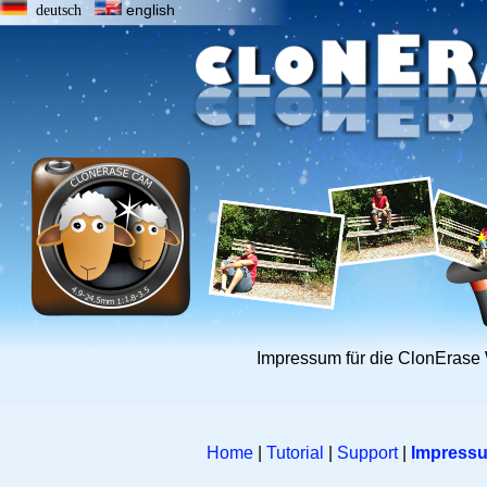
english
deutsch
Impressum für die ClonErase
Home
|
Tutorial
|
Support
|
Impress